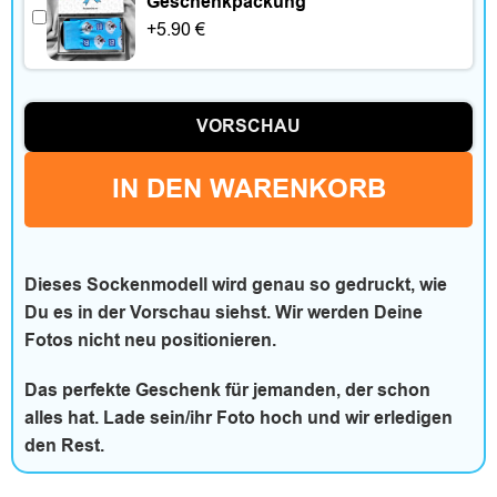
Geschenkpackung
+
5.90
€
e
s
VORSCHAU
IN DEN WARENKORB
W
o
h
Dieses Sockenmodell wird genau so gedruckt, wie
Du es in der Vorschau siehst. Wir werden Deine
n
Fotos nicht neu positionieren.
e
Das perfekte Geschenk für jemanden, der schon
n
alles hat. Lade sein/ihr Foto hoch und wir erledigen
den Rest.
&