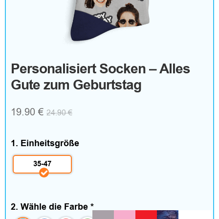
o
g
o
Personalisiert Socken – Alles
Gute zum Geburtstag
T
e
19.90
€
24.90
€
x
t
1. Einheitsgröße
i
35-47
l
i
2. Wähle die Farbe
*