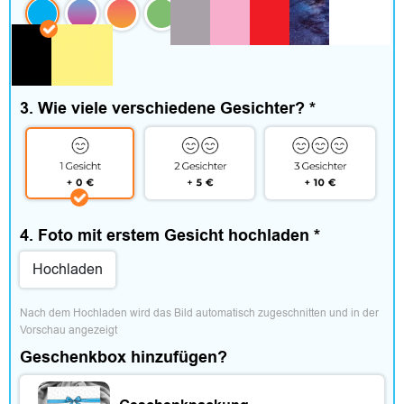
e
n
&
3. Wie viele verschiedene Gesichter?
*
A
c
c
e
4. Foto mit erstem Gesicht hochladen
*
s
Hochladen
s
Nach dem Hochladen wird das Bild automatisch zugeschnitten und in der 
o
Vorschau angezeigt
Geschenkbox hinzufügen?
i
r