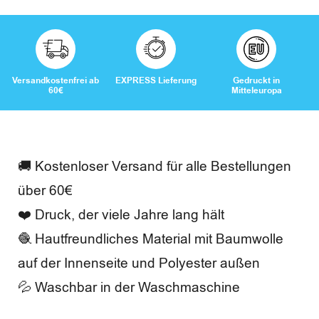
F
r
e
Versandkostenfrei ab
EXPRESS Lieferung
Gedruckt in
i
60€
Mitteleuropa
z
e
🚚 Kostenloser Versand für alle Bestellungen
i
über 60€
t
❤️ Druck, der viele Jahre lang hält
🧶 Hautfreundliches Material mit Baumwolle
auf der Innenseite und Polyester außen
B
💦 Waschbar in der Waschmaschine
e