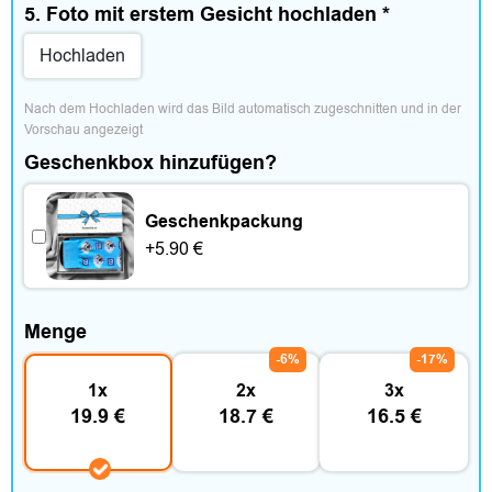
5. Foto mit erstem Gesicht hochladen
*
e
Hochladen
s
Nach dem Hochladen wird das Bild automatisch zugeschnitten und in der 
Vorschau angezeigt
Geschenkbox hinzufügen?
W
Geschenkpackung
o
+
5.90
€
h
n
Menge
-6%
-17%
e
1x
2x
3x
n
19.9 €
18.7 €
16.5 €
&