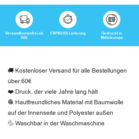
w
e
r
Versandkostenfrei ab
EXPRESS Lieferung
Gedruckt in
60€
Mitteleuropa
t
u
n
🚚 Kostenloser Versand für alle Bestellungen
g
über 60€
e
❤️ Druck, der viele Jahre lang hält
🧶 Hautfreundliches Material mit Baumwolle
n
auf der Innenseite und Polyester außen
💦 Waschbar in der Waschmaschine