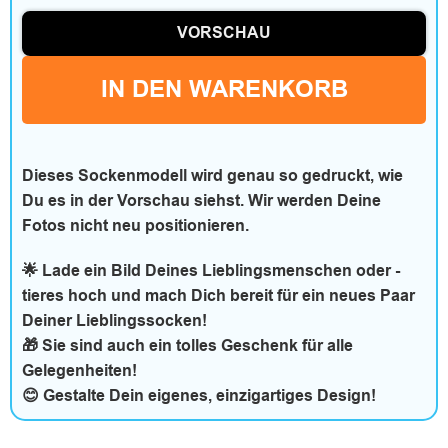
F
VORSCHAU
r
e
IN DEN WARENKORB
i
z
Dieses Sockenmodell wird genau so gedruckt, wie
Du es in der Vorschau siehst. Wir werden Deine
e
Fotos nicht neu positionieren.
i
🌟 Lade ein Bild Deines Lieblingsmenschen oder -
t
tieres hoch und mach Dich bereit für ein neues Paar
Deiner Lieblingssocken!
🎁 Sie sind auch ein tolles Geschenk für alle
Gelegenheiten!
B
😊 Gestalte Dein eigenes, einzigartiges Design!
e