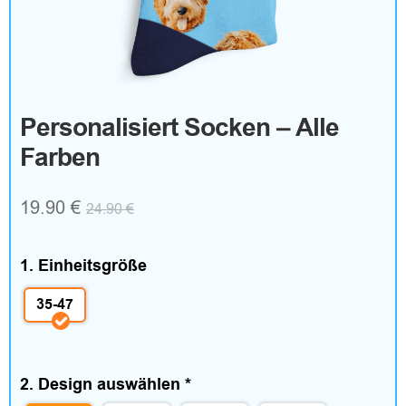
o
g
o
Personalisiert Socken – Alle
Farben
T
e
19.90
€
24.90
€
x
t
1. Einheitsgröße
i
35-47
l
i
2. Design auswählen
*