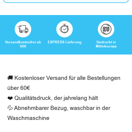
F
r
e
i
Versandkostenfrei ab
EXPRESS Lieferung
Gedruckt in
60€
Mitteleuropa
z
e
i
🚚 Kostenloser Versand für alle Bestellungen
t
über 60€
❤️ Qualitätsdruck, der jahrelang hält
💦 Abnehmbarer Bezug, waschbar in der
B
Waschmaschine
e