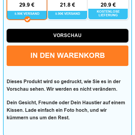
29.9 €
21.8 €
20.9 €
e
KOSTENLOSE
5.90€ VERSAND
5.90€ VERSAND
LIEFERUNG
s
VORSCHAU
W
IN DEN WARENKORB
o
h
Dieses Produkt wird so gedruckt, wie Sie es in der
n
Vorschau sehen. Wir werden es nicht verändern.
e
Dein Gesicht, Freunde oder Dein Haustier auf einem
Kissen. Lade einfach ein Foto hoch, und wir
n
kümmern uns um den Rest.
&