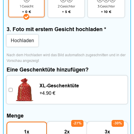
e
n
&
3. Foto mit erstem Gesicht hochladen
*
A
Hochladen
c
Nach dem Hochladen wird das Bild automatisch zugeschnitten und in der 
c
Vorschau angezeigt
Eine Geschenktüte hinzufügen?
e
s
XL-Geschenktüte
+
4.90
€
s
o
Menge
i
-27%
-30%
r
1x
2x
3x