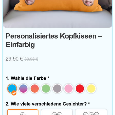
o
g
o
Personalisiertes Kopfkissen –
Einfarbig
T
e
29.90
€
39.90
€
x
t
1. Wähle die Farbe
*
i
l
2. Wie viele verschiedene Gesichter?
*
i