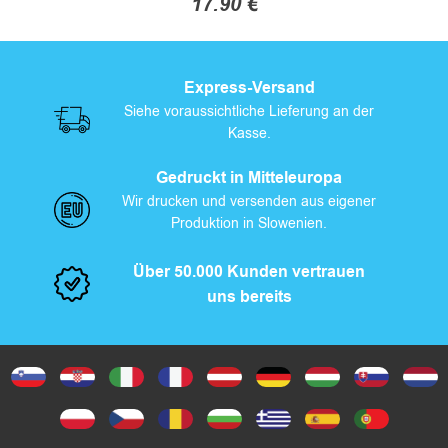
17.90
€
F
r
Dieses
Produkt
e
Express-Versand
weist
Siehe voraussichtliche Lieferung an der
i
mehrere
Kasse.
Varianten
z
auf.
Gedruckt in Mitteleuropa
Die
Wir drucken und versenden aus eigener
e
Produktion in Slowenien.
Optionen
i
können
Über 50.000 Kunden vertrauen
auf
t
uns bereits
der
Produktseite
gewählt
werden
B
e