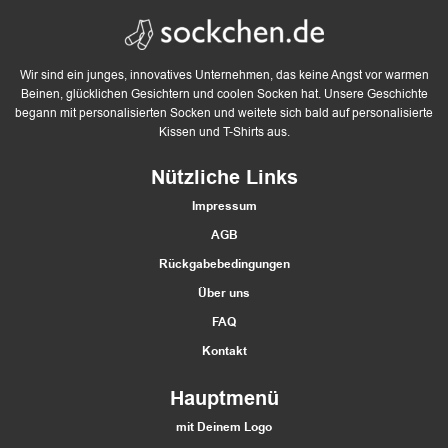
w
e
Wir sind ein junges, innovatives Unternehmen, das keine Angst vor warmen
r
Beinen, glücklichen Gesichtern und coolen Socken hat. Unsere Geschichte
begann mit personalisierten Socken und weitete sich bald auf personalisierte
t
Kissen und T-Shirts aus.
u
Nützliche Links
Impressum
n
AGB
g
Rückgabebedingungen
e
Über uns
FAQ
n
Kontakt
Hauptmenü
mit Deinem Logo