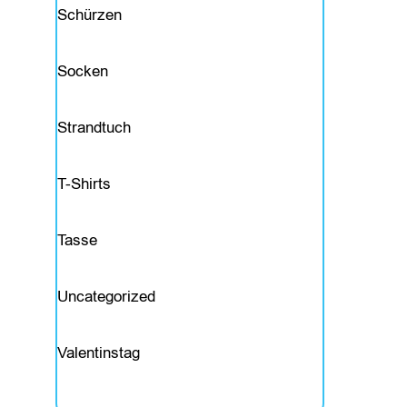
Schürzen
e
s
Socken
Strandtuch
W
T-Shirts
o
h
Tasse
n
Uncategorized
e
n
Valentinstag
&