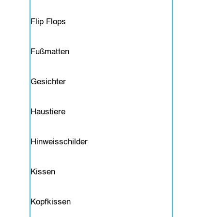
o
Flip Flops
g
Fußmatten
o
Gesichter
T
e
Haustiere
x
t
Hinweisschilder
i
Kissen
l
i
Kopfkissen