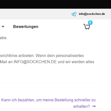
en bist.
info@sockchen.de
0
Bewertungen
recht ohne Rückfragen. Sende uns einfach eine E-Mail
abe.
richtlinie anbieten. Wenn dein personalisiertes
ine E-Mail an INFO@SOCKCHEN.DE und wir werden alles
Nächster
Kann ich bezahlen, um meine Bestellung schneller zu
Beitrag:
erhalten?