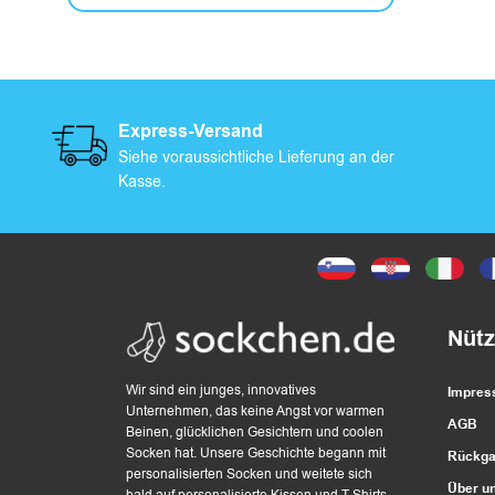
F
r
e
Express-Versand
i
Siehe voraussichtliche Lieferung an der
z
Kasse.
e
i
t
Nütz
Wir sind ein junges, innovatives
Impre
Unternehmen, das keine Angst vor warmen
B
AGB
Beinen, glücklichen Gesichtern und coolen
Socken hat. Unsere Geschichte begann mit
Rückga
e
personalisierten Socken und weitete sich
Über u