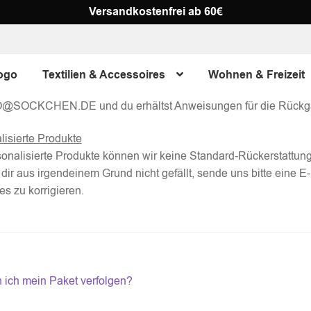
s?
Versandkostenfrei ab 60€
hten sicherstellen, dass du mit deinem Kauf vollkommen zufried
rsonalisierte Produkte
ogo
Textilien & Accessoires
Wohnen & Freizeit
ht personalisierte Produkte bieten wir ein 14-tägiges Rückgabe
O@SOCKCHEN.DE und du erhältst Anweisungen für die Rückg
lisierte Produkte
sonalisierte Produkte können wir keine Standard-Rückerstattungs
 dir aus irgendeinem Grund nicht gefällt, sende uns bitte e
es zu korrigieren.
tragsnavigation
eriger
 ich mein Paket verfolgen?
ag: