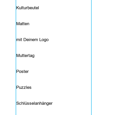
e
Kulturbeutel
n
&
Matten
A
mit Deinem Logo
c
c
Muttertag
e
Poster
s
s
Puzzles
o
i
Schlüsselanhänger
r